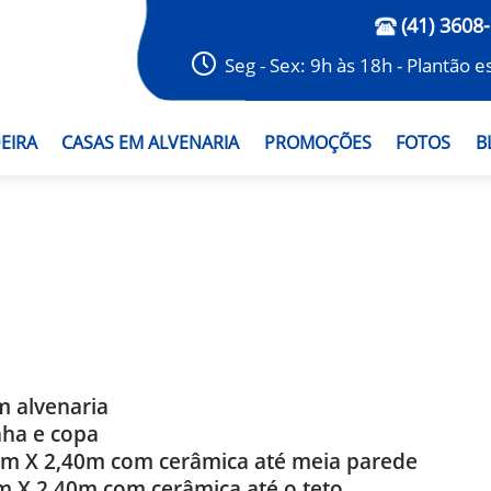
(41) 3608
Seg - Sex: 9h às 18h - Plantão 
EIRA
CASAS EM ALVENARIA
PROMOÇÕES
FOTOS
B
 alvenaria
nha e copa
20m X 2,40m com cerâmica até meia parede
m X 2,40m com cerâmica até o teto