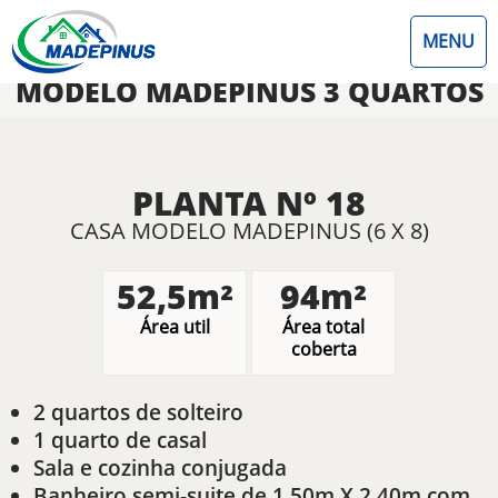
MENU
MODELO MADEPINUS 3 QUARTOS
PLANTA Nº 18
CASA MODELO MADEPINUS (6 X 8)
52,5m²
94m²
Área util
Área total
coberta
2 quartos de solteiro
1 quarto de casal
Sala e cozinha conjugada
Banheiro semi-suite de 1,50m X 2,40m com