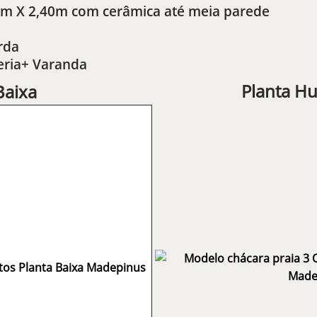
20m X 2,40m com cerâmica até meia parede
rda
eria+ Varanda
Planta H
Baixa