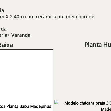
da
20m X 2,40m com cerâmica até meia parede
rda
eria+ Varanda
Planta H
Baixa