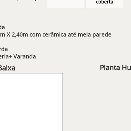
coberta
da
20m X 2,40m com cerâmica até meia parede
rda
eria+ Varanda
Planta H
Baixa