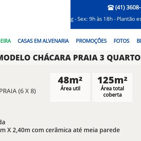
(41) 3608
Seg - Sex: 9h às 18h - Plantão 
EIRA
CASAS EM ALVENARIA
PROMOÇÕES
FOTOS
B
MODELO CHÁCARA PRAIA 3 QUARTO
48m²
125m²
Área util
Área total
AIA (6 X 8)
coberta
da
20m X 2,40m com cerâmica até meia parede