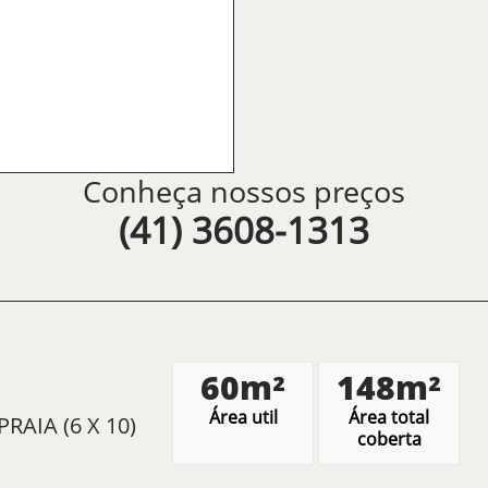
Conheça nossos preços
(41) 3608-1313
60m²
148m²
Área util
Área total
AIA (6 X 10)
coberta