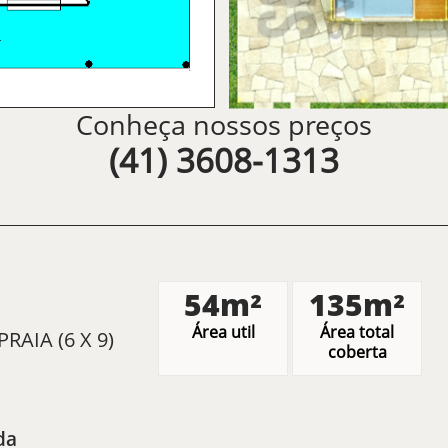
Conheça nossos preços
(41) 3608-1313
54m²
135m²
Área util
Área total
AIA (6 X 9)
coberta
da