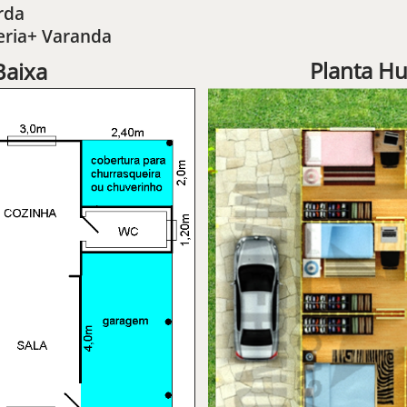
rda
eria+ Varanda
Planta H
Baixa