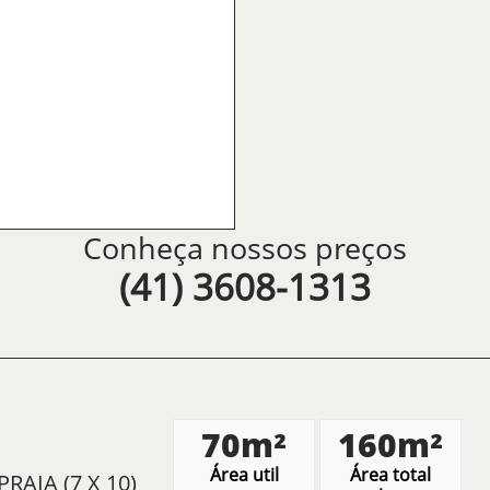
Conheça nossos preços
(41) 3608-1313
70m²
160m²
Área util
Área total
AIA (7 X 10)